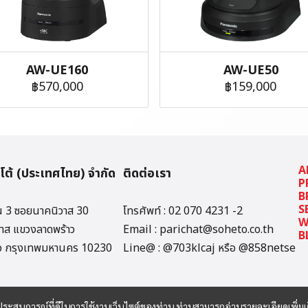
AW-UE160
AW-UE50
฿570,000
฿159,000
A
ฮิโต้ (ประเทศไทย) จำกัด
ติดต่อเรา
P
B
S
ั้น 3 ซอยนาคนิวาส 30
โทรศัพท์ : 02 070 4231 -2
W
าส แขวงลาดพร้าว
Email : parichat@soheto.co.th
B
าว กรุงเทพมหานคร 10230
Line@ : @703klcaj หรือ @858netse
และประสบการณ์ที่ดีในการใช้งานเว็บไซต์ของท่าน ท่านสามารถอ่านรายละเอียดเพิ่มเ