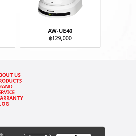
AW-UE40
฿129,000
BOUT US
RODUCTS
RAND
ERVICE
ARRANTY
LOG
ติม