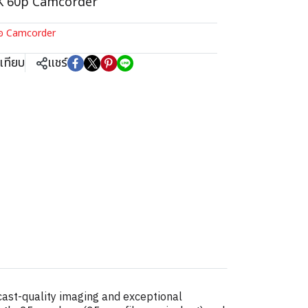
4K 60p Camcorder
ีโอ Camcorder
เทียบ
แชร์
ast-quality imaging and exceptional