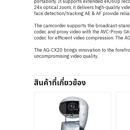
portability. It supports extended 4K/60p rec
24x optical zoom, it delivers high-quality vi
face detection/tracking AE & AF provide reli
The camcorder supports the broadcast-standa
codec and proxy video with the AVC-Proxy G6 
codec for efficient video compression. The AG
The AG-CX20 brings innovation to the forefro
uncompromising video quality.
สินค้าที่เกี่ยวข้อง