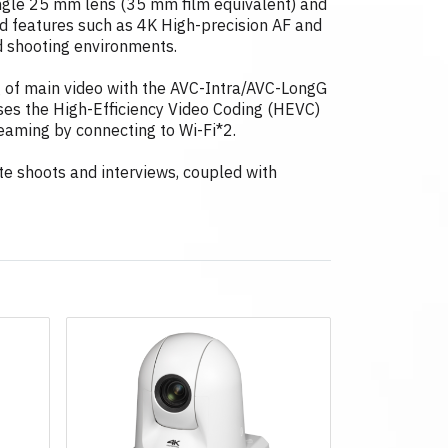
-angle 25 mm lens (35 mm film equivalent) and
ed features such as 4K High-precision AF and
d shooting environments.
 of main video with the AVC-Intra/AVC-LongG
uses the High-Efficiency Video Coding (HEVC)
reaming by connecting to Wi-Fi*2.
te shoots and interviews, coupled with