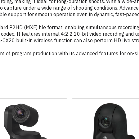
ording, making it ideal for long-duration shoots. With a wide
deo capture under a wide range of shooting conditions. Advanc
able support for smooth operation even in dynamic, fast-pace
rd P2HD (MXF) file format, enabling simultaneous recording
codec. It features internal 4:2:2 10-bit video recording and 
-CX20 built-in wireless function can also perform HD live st
nt of program production with its advanced features for on-si