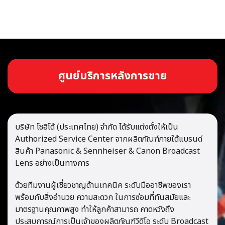
ศู
น
ย์
บ
ริ
ก
า
ร
ห
ลั
ง
ก
า
ร
ข
า
ย
บริษัท โซฮิโต้ (ประเทศไทย) จำกัด ได้รับแต่งตั้งให้เป็น
Authorized Service Center จากผลิตภัณฑ์ภายใต้แบรนด์
สินค้า Panasonic & Sennheiser & Canon Broadcast
Lens อย่างเป็นทางการ
ด้วยทีมงานผู้เชี่ยวชาญด้านเทคนิค ระดับมืออาชีพของเรา
พร้อมกับสิ่งอำนวย ความสะดวก ในการซ่อมที่ทันสมัยและ
มาตรฐานคุณภาพสูง ทำให้ลูกค้าสามารถ คาดหวังถึง
ประสบการณ์การเป็นเจ้าของผลิตภัณฑ์วีดิโอ ระดับ Broadcast