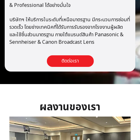
& Professional ได้อย่างมั่นใจ
บริษัทฯ ให้บริการในระดับที่เหนือมาตรฐาน มีกระบวนการซ่อมที่
รวดเร็ว โดยช่างเทคนิคที่ได้รับการรับรองจากโรงงานผู้ผลิต
และใช้ชิ้นส่วนมาตรฐาน ภายใต้แบรนด์สินค้า Panasonic &
Sennheiser & Canon Broadcast Lens
ติดต่อเรา
ผ
ล
ง
า
น
ข
อ
ง
เ
ร
า