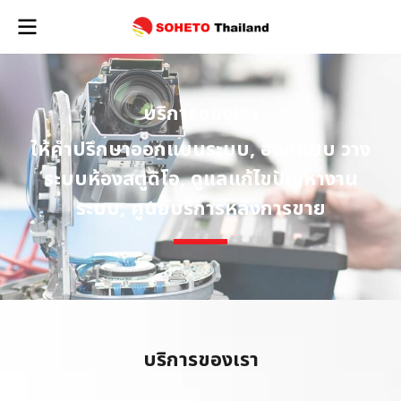
บ
ริ
ก
า
ร
ข
อ
ง
เ
ร
า
ให้คำปรึกษาออกแบบระบบ, ออกแบบ วาง
ระบบห้องสตูดิโอ, ดูแลแก้ไขปัญหางาน
ระบบ, ศูนย์บริการหลังการขาย
บ
ริ
ก
า
ร
ข
อ
ง
เ
ร
า