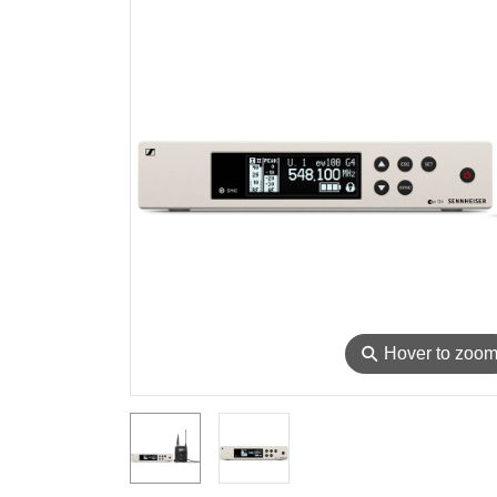
⚲
Hover to zoo