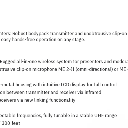
nters: Robust bodypack transmitter and unobtrousive clip-on
for easy hands-free operation on any stage.
 Rugged all-in-one wireless system for presenters and modera
usive clip-on microphone ME 2-II (omni-directional) or ME 4 (c
ll-metal housing with intuitive LCD display for full control
ion between transmitter and receiver via infrared
eceivers via new linking functionality
table frequencies, fully tunable in a stable UHF range
/ 300 feet